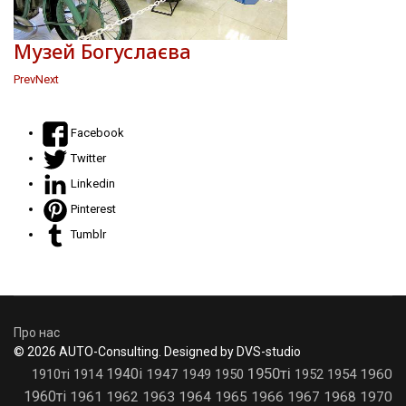
Музей Богуслаєва
Prev
Next
Facebook
Twitter
Linkedin
Pinterest
Tumblr
Про нас
© 2026 AUTO-Consulting. Designed by DVS-studio
1950ті
1940і
1910ті
1914
1947
1949
1950
1952
1954
1960
1960ті
1961
1962
1963
1964
1965
1966
1967
1968
1970