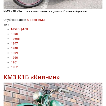
КМЗ К1В - 3-колісна мотоколяска для осіб з інвалідністю.
Опубліковано в
Моделі КМЗ
теги
МОТОЦИКЛ
1940і
1950ті
1947
1948
1949
1950
1951
1952
КМЗ К1Б «Киянин»