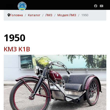
Головна
Каталог
ЛМЗ
Моделі ЛМЗ
1950
1950
КМЗ К1В