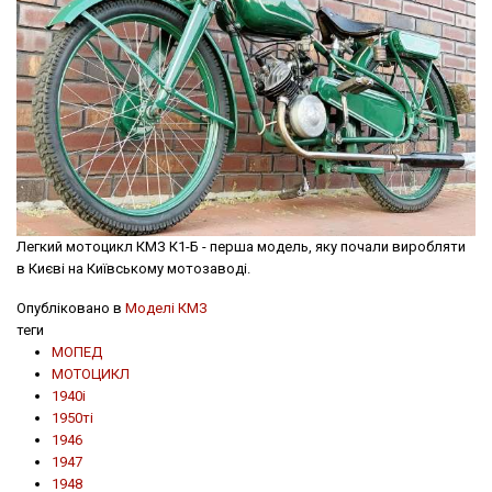
Легкий мотоцикл КМЗ К1-Б - перша модель, яку почали виробляти
в Києві на Київському мотозаводі.
Опубліковано в
Моделі КМЗ
теги
МОПЕД
МОТОЦИКЛ
1940і
1950ті
1946
1947
1948