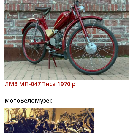
ЛМЗ МП-047 Тиса 1970 р
МотоВелоМузеї: