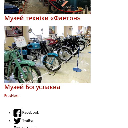
Музей техніки «Фаетон»
Музей Богуслаєва
Prev
Next
Facebook
Twitter