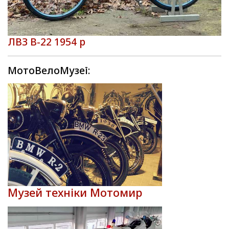
ЛВЗ В-22 1954 р
МотоВелоМузеї:
Музей техніки Мотомир