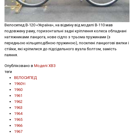
Велосипед В-120 «Україна», на відміну від моделі В-110 мав
подовжену раму, горизонтальні задні крiплення колеса обладнані
натяжниками ланцюга, нове сідло з трьома пружинами (з
передньою кільцеподібною пружиною), посилені ланцюгові вилки і
стійки, які кріпилися до підсідельного вузла болтом, замість
паяння.
Опубліковано в
Моделі ХВЗ
теги
ВЕЛОСИПЕД
1960ті
1960
1961
1962
1963
1964
1965
1966
1967