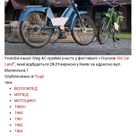
Youtube-канал Oleg AC прийме участь у фестивалі «10 років
Old Car
Land
”, який відбудеться 28-29 вересня у Києві за адресою вул.
Малинська,1.
Опубліковано в
Події
теги
ВЕЛОСИПЕД
МОПЕД
МОТОЦИКЛ
1960ті
1960
1961
1962
1963