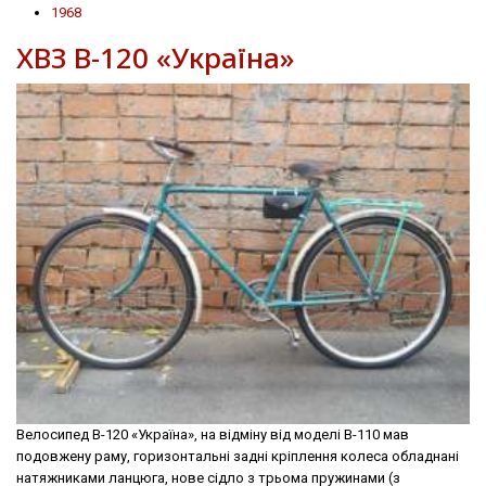
1968
ХВЗ В-120 «Україна»
Велосипед В-120 «Україна», на відміну від моделі В-110 мав
подовжену раму, горизонтальні задні крiплення колеса обладнані
натяжниками ланцюга, нове сідло з трьома пружинами (з