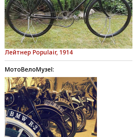
Лейтнер Populair, 1914
МотоВелоМузеї: