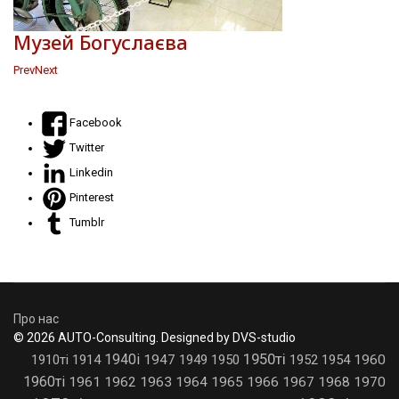
Музей Богуслаєва
Prev
Next
Facebook
Twitter
Linkedin
Pinterest
Tumblr
Про нас
© 2026 AUTO-Consulting. Designed by DVS-studio
1950ті
1940і
1910ті
1914
1947
1949
1950
1952
1954
1960
1960ті
1961
1962
1963
1964
1965
1966
1967
1968
1970