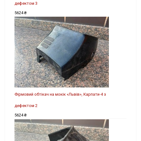
дефектом 3
5624 ₴
Фірмовий обтікач на мокік «Львів», Карпати-4 з
дефектом 2
5624 ₴