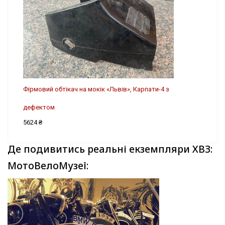
Фірмовий обтікач на мокік «Львів», Карпати-4 з
дефектом
5624 ₴
Де подивитись реальні екземпляри ХВЗ:
МотоВелоМузеї: