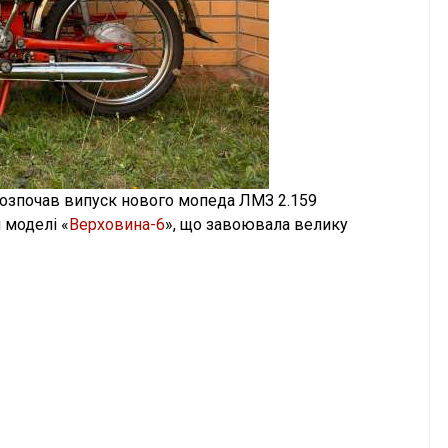
розпочав випуск нового мопеда ЛМЗ 2.159
 моделі «
Верховина-6
», що завоювала велику