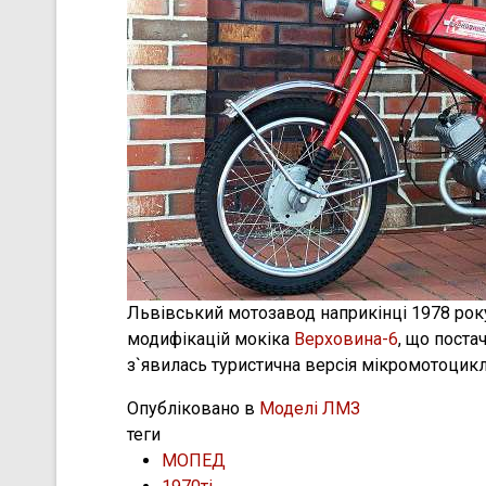
Львівський мотозавод наприкінці 1978 ро
модифікацій мокіка
Верховина-6
, що поста
з`явилась туристична версія мікромотоцикл
Опубліковано в
Моделі ЛМЗ
теги
МОПЕД