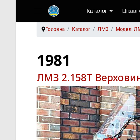
Каталог
Цікаві
">
Головна
Каталог
ЛМЗ
Моделі Л
1981
ЛМЗ 2.158Т Верховин