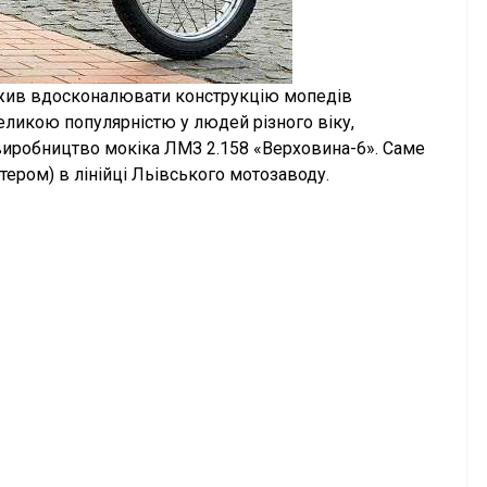
вжив вдосконалювати конструкцію мопедів
еликою популярністю у людей різного віку,
 виробництво мокіка ЛМЗ 2.158 «Верховина-6». Саме
тером) в лінійці Льівського мотозаводу.