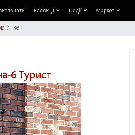
 експонати
Колекції
Події
Маркет
МЗ
1981
а-6 Турист