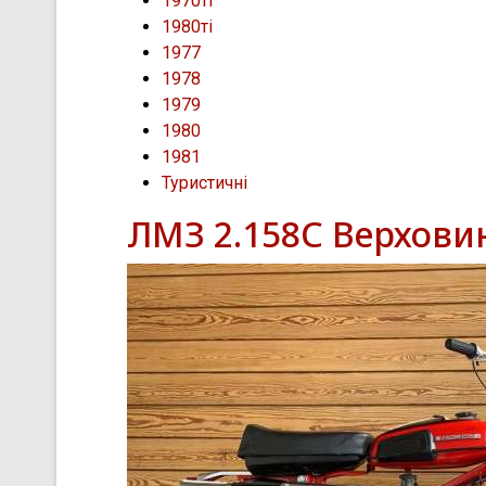
1970ті
1980ті
1977
1978
1979
1980
1981
Туристичні
ЛМЗ 2.158С Верхови