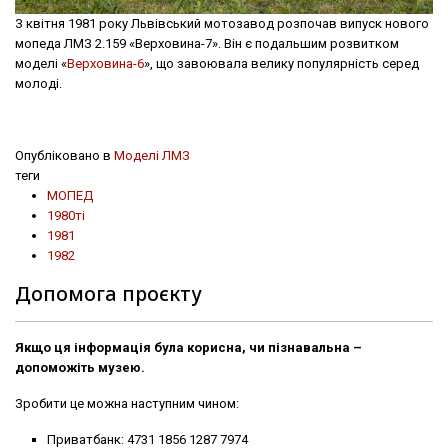
З квітня 1981 року Львівський мотозавод розпочав випуск нового
мопеда ЛМЗ 2.159 «Верховина-7». Він є подальшим розвитком
моделі «
Верховина-6
», що завоювала велику популярність серед
молоді.
Опубліковано в
Моделі ЛМЗ
теги
МОПЕД
1980ті
1981
1982
Допомога проєкту
Якщо ця інформація була корисна, чи пізнавальна –
допоможіть музею.
Зробити це можна наступним чином:
Приватбанк: 4731 1856 1287 7974