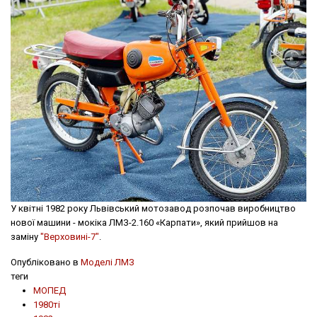
У квітні 1982 року Львівський мотозавод розпочав виробництво
нової машини - мокіка ЛМЗ-2.160 «Карпати», який прийшов на
заміну
"Верховині-7"
.
Опубліковано в
Моделі ЛМЗ
теги
МОПЕД
1980ті