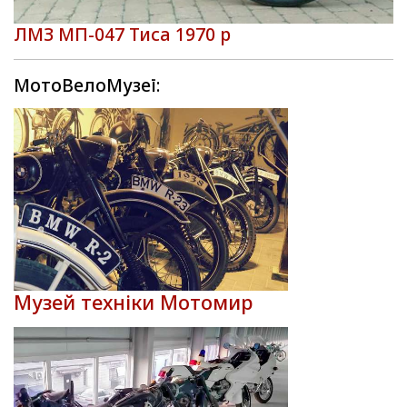
ЛМЗ МП-047 Тиса 1970 р
МотоВелоМузеї:
Музей техніки Мотомир