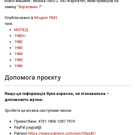
нової машини - мокіка ЛМЗ-2.160 «Карпати», який прийшов на
заміну
"Верховині-7"
.
Опубліковано в
Моделі ЛМЗ
теги
МОПЕД
1980ті
1982
1983
1984
1985
1986
Допомога проєкту
Якщо ця інформація була корисна, чи пізнавальна –
допоможіть музею.
Зробити це можна наступним чином:
Приватбанк: 4731 1856 1287 7974
PayPal paypal@
Patreon
https://www.patreon.com/join/OlegAC