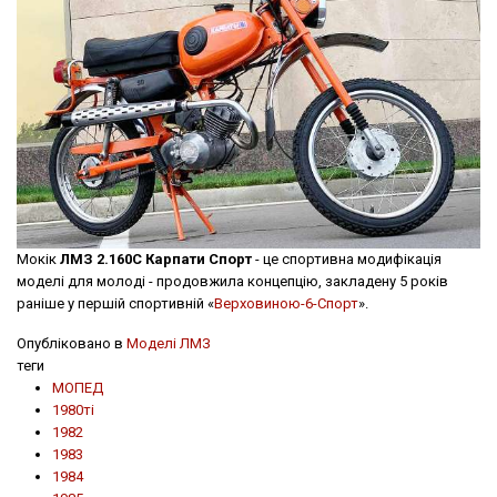
Мокік
ЛМЗ 2.160С Карпати Спорт
- це спортивна модифікація
моделі для молоді - продовжила концепцію, закладену 5 років
раніше у першій спортивній «
Верховиною-6-Спорт
».
Опубліковано в
Моделі ЛМЗ
теги
МОПЕД
1980ті
1982
1983
1984