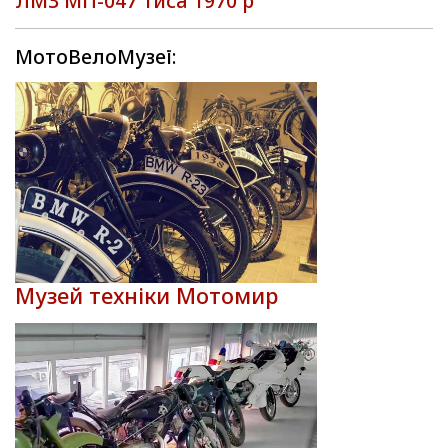
ЛМЗ МП-047 Тиса 1970 р
МотоВелоМузеї:
Музей техніки Мотомир