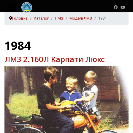
Головна
Каталог
ЛМЗ
Моделі ЛМЗ
1984
1984
ЛМЗ 2.160Л Карпати Люкс