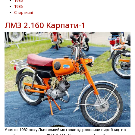
1985
1986
Спортивні
ЛМЗ 2.160 Карпати-1
У квітні 1982 року Львівський мотозавод розпочав виробництво