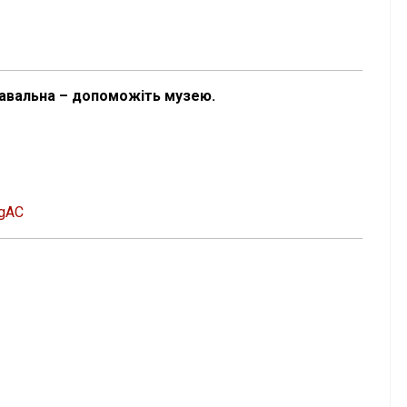
навальна – допоможіть музею.
egAC