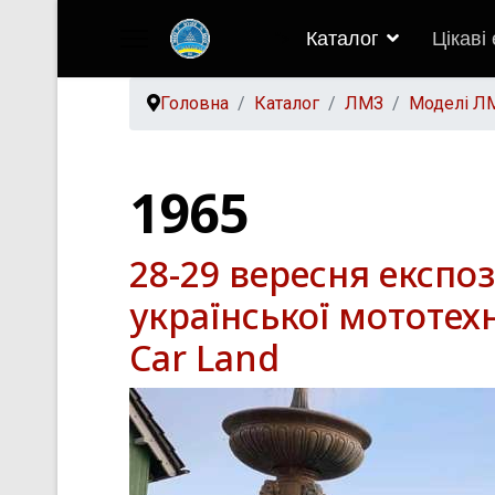
Каталог
Цікаві
">
Головна
Каталог
ЛМЗ
Моделі Л
1965
28-29 вересня експо
української мототех
Car Land