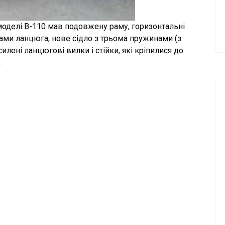
 моделі В-110 мав подовжену раму, горизонтальні
ами ланцюга, нове сідло з трьома пружинами (з
ені ланцюгові вилки і стійки, які кріпилися до
.