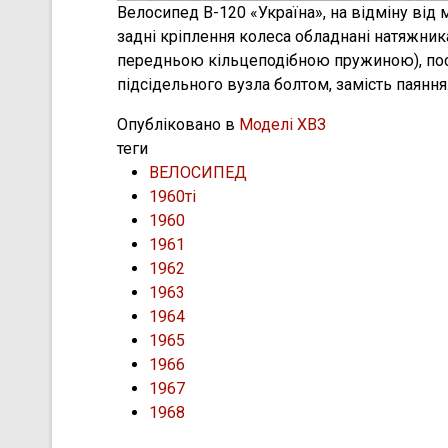
Велосипед В-120 «Україна», на відміну від
задні крiплення колеса обладнані натяжник
передньою кільцеподібною пружиною), посил
підсідельного вузла болтом, замість паяння
Опубліковано в
Моделі ХВЗ
теги
ВЕЛОСИПЕД
1960ті
1960
1961
1962
1963
1964
1965
1966
1967
1968