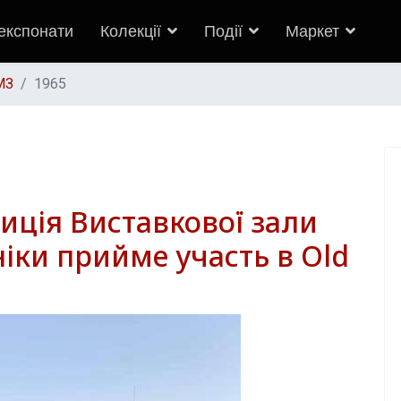
 експонати
Колекції
Події
Маркет
МЗ
1965
зиція Виставкової зали
ніки прийме участь в Old