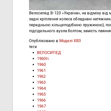
Велосипед В-120 «Україна», на відміну від
задні крiплення колеса обладнані натяжник
передньою кільцеподібною пружиною), посил
підсідельного вузла болтом, замість паяння
Опубліковано в
Моделі ХВЗ
теги
ВЕЛОСИПЕД
1960ті
1960
1961
1962
1963
1964
1965
1966
1967