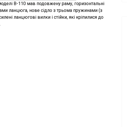
 моделі В-110 мав подовжену раму, горизонтальні
ами ланцюга, нове сідло з трьома пружинами (з
ені ланцюгові вилки і стійки, які кріпилися до
.