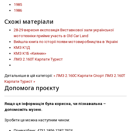
1985
1986
Схожі матеріали
28-29 вересня експозиція Виставкової зали української
мототехніки прийме участь в Old Car Land
Вийшла книга по історії появи мотовиробництва в Україні
КМЗ К1Д
КМЗ К1Б «Киянин»
ЛМЗ 2.160Т Карпати Турист
Детальніше в цій категорії:
« ЛМЗ 2.160С Карпати Спорт
ЛМЗ 2.160Т
Карпати Турист »
Допомога проєкту
Якщо ця інформація була корисна, чи пізнавальна –
допоможіть музею.
Зробити це можна наступним чином:
Приватбанк: 4731 1856 1287 7974