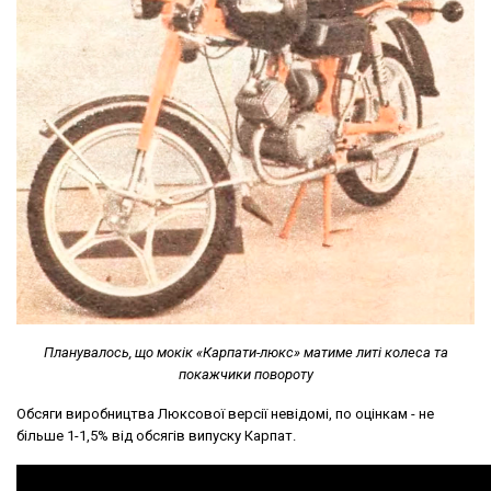
Планувалось, що мокік «Карпати-люкс» матиме литі колеса та
покажчики повороту
Обсяги виробництва Люксової версії невідомі, по оцінкам - не
більше 1-1,5% від обсягів випуску Карпат.