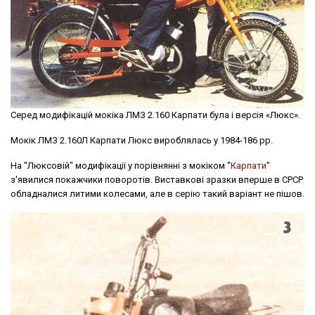
Серед модифікацій мокіка ЛМЗ 2.160 Карпати була і версія «Люкс».
Мокік ЛМЗ 2.160Л Карпати Люкс вироблялась у 1984-186 рр.
На "Люксовій" модифікації у порівнянні з мокіком "
Карпати
"
з'явилися покажчики поворотів. Виставкові зразки вперше в СРСР
обладналися литими колесами, але в серію такий варіант не пішов.