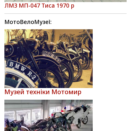
ЛМЗ МП-047 Тиса 1970 р
МотоВелоМузеї:
Музей техніки Мотомир