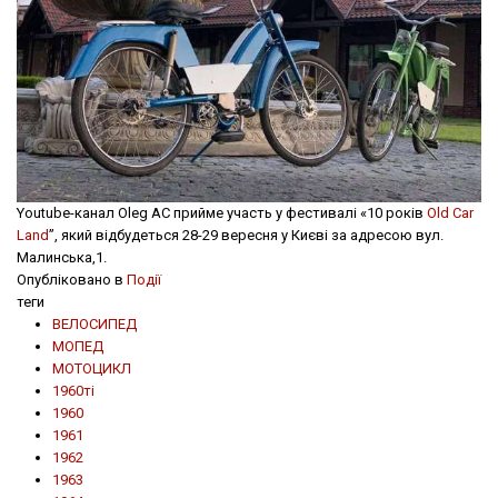
Youtube-канал Oleg AC прийме участь у фестивалі «10 років
Old Car
Land
”, який відбудеться 28-29 вересня у Києві за адресою вул.
Малинська,1.
Опубліковано в
Події
теги
ВЕЛОСИПЕД
МОПЕД
МОТОЦИКЛ
1960ті
1960
1961
1962
1963