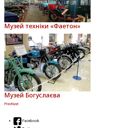
Музей техніки «Фаетон»
Музей Богуслаєва
Prev
Next
Facebook