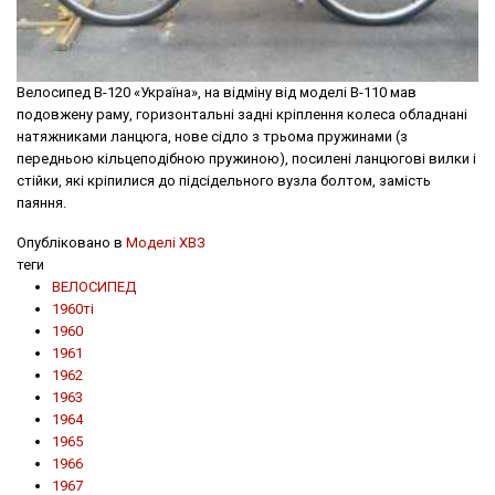
Велосипед В-120 «Україна», на відміну від моделі В-110 мав
подовжену раму, горизонтальні задні крiплення колеса обладнані
натяжниками ланцюга, нове сідло з трьома пружинами (з
передньою кільцеподібною пружиною), посилені ланцюгові вилки і
стійки, які кріпилися до підсідельного вузла болтом, замість
паяння.
Опубліковано в
Моделі ХВЗ
теги
ВЕЛОСИПЕД
1960ті
1960
1961
1962
1963
1964
1965
1966
1967