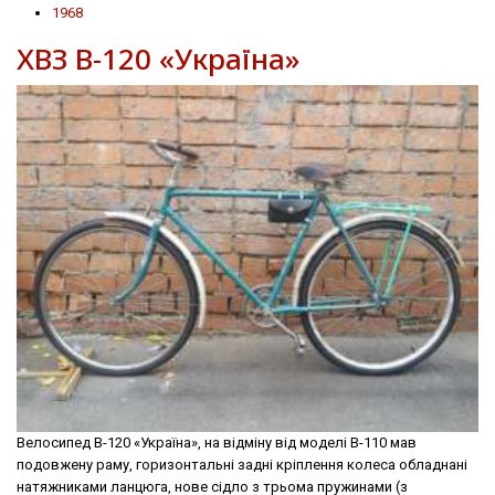
1968
ХВЗ В-120 «Україна»
Велосипед В-120 «Україна», на відміну від моделі В-110 мав
подовжену раму, горизонтальні задні крiплення колеса обладнані
натяжниками ланцюга, нове сідло з трьома пружинами (з