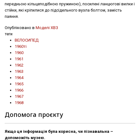
передньою кільцеподібною пружиною), посилені ланцюгові вилки і
стійки, які кріпилися до підсідельного вузла болтом, замість
паяння.
Опубліковано в
Моделі ХВЗ
теги
ВЕЛОСИПЕД
1960ті
1960
1961
1962
1963
1964
1965
1966
1967
1968
Допомога проєкту
Якщо ця інформація була корисна, чи пізнавальна –
допоможіть музею.