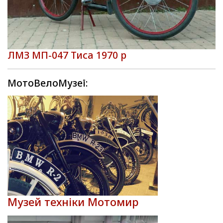
ЛМЗ МП-047 Тиса 1970 р
МотоВелоМузеї:
Музей техніки Мотомир