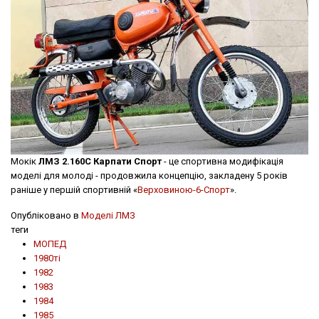
Мокік
ЛМЗ 2.160С Карпати Спорт
- це спортивна модифікація
моделі для молоді - продовжила концепцію, закладену 5 років
раніше у першій спортивній «
Верховиною-6-Спорт
».
Опубліковано в
Моделі ЛМЗ
теги
МОПЕД
1980ті
1982
1983
1984
1985