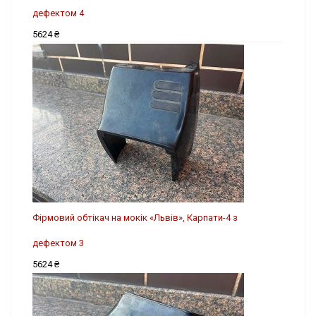
дефектом 4
5624 ₴
Фірмовий обтікач на мокік «Львів», Карпати-4 з
дефектом 3
5624 ₴