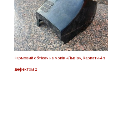
Фірмовий обтікач на мокік «Львів», Карпати-4 з
дефектом 2
5624 ₴