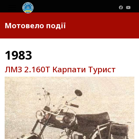
Мотовело події
1983
ЛМЗ 2.160Т Карпати Турист