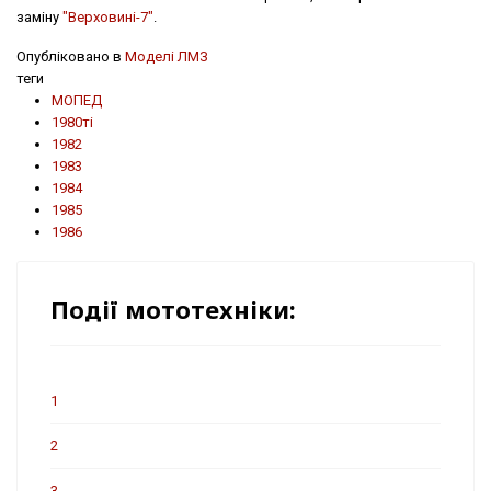
заміну
"Верховині-7"
.
Опубліковано в
Моделі ЛМЗ
теги
МОПЕД
1980ті
1982
1983
1984
1985
1986
Події мототехніки:
1
2
3