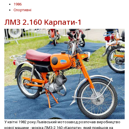
1986
Спортивні
ЛМЗ 2.160 Карпати-1
У квітні 1982 року Львівський мотозавод розпочав виробництво
нової машини - мокіка ЛМЗ-2.160 «Карпати», який прийшов на