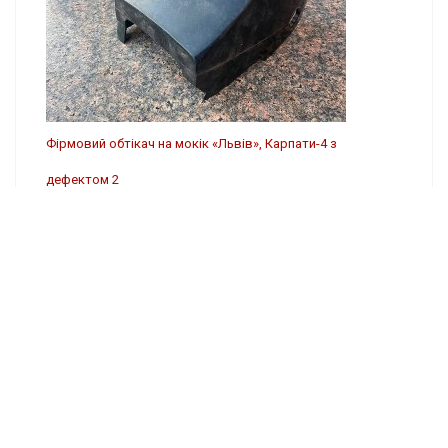
Фірмовий обтікач на мокік «Львів», Карпати-4 з
дефектом 2
5624 ₴