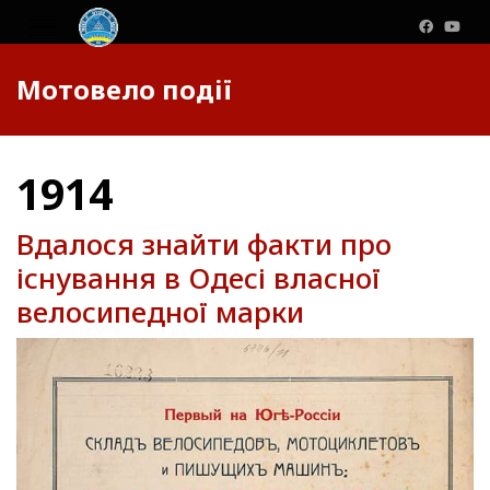
Мотовело події
1914
Вдалося знайти факти про
існування в Одесі власної
велосипедної марки