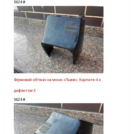
5624 ₴
Фірмовий обтікач на мокік «Львів», Карпати-4 з
дефектом 3
5624 ₴