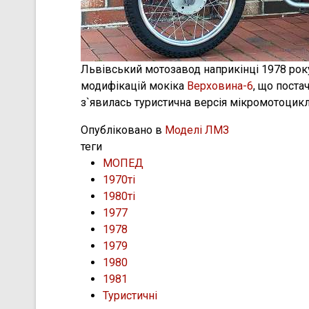
Львівський мотозавод наприкінці 1978 ро
модифікацій мокіка
Верховина-6
, що поста
з`явилась туристична версія мікромотоцикл
Опубліковано в
Моделі ЛМЗ
теги
МОПЕД
1970ті
1980ті
1977
1978
1979
1980
1981
Туристичні