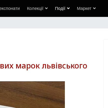
 експонати
Колекції
Події
Маркет
вих марок львівського