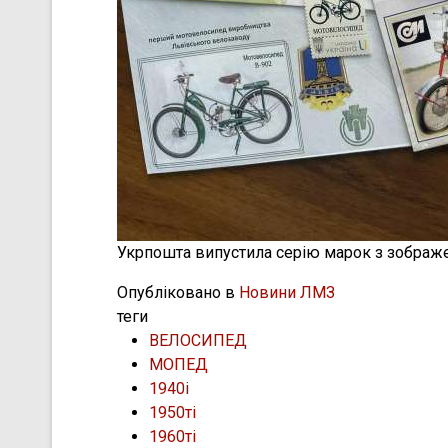
Укрпошта випустила серію марок з зображ
Опубліковано в
Новини ЛМЗ
теги
ВЕЛОСИПЕД
МОПЕД
1940і
1950ті
1960ті