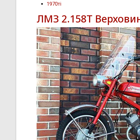
1970ті
ЛМЗ 2.158Т Верховин