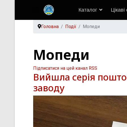
Каталог
Цікаві
">
Головна
Події
Мопеди
Мопеди
Підписатися на цей канал RSS
Вийшла серія пошто
заводу