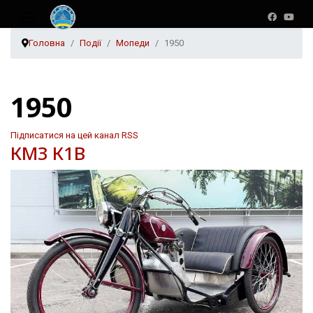
Головна
Події
Мопеди
1950
1950
Підписатися на цей канал RSS
КМЗ К1В