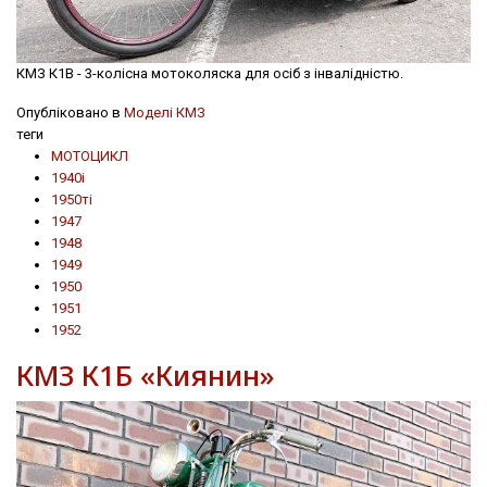
КМЗ К1В - 3-колісна мотоколяска для осіб з інвалідністю.
Опубліковано в
Моделі КМЗ
теги
МОТОЦИКЛ
1940і
1950ті
1947
1948
1949
1950
1951
1952
КМЗ К1Б «Киянин»