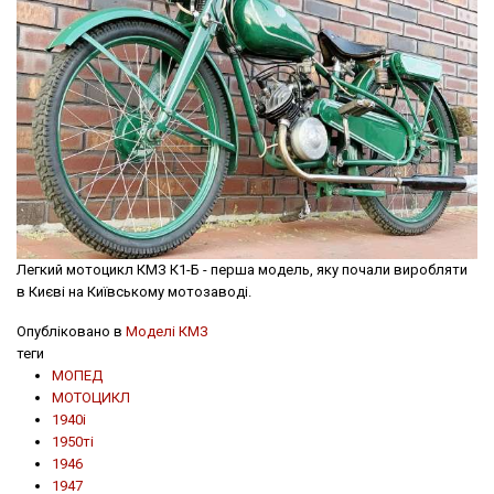
Легкий мотоцикл КМЗ К1-Б - перша модель, яку почали виробляти
в Києві на Київському мотозаводі.
Опубліковано в
Моделі КМЗ
теги
МОПЕД
МОТОЦИКЛ
1940і
1950ті
1946
1947