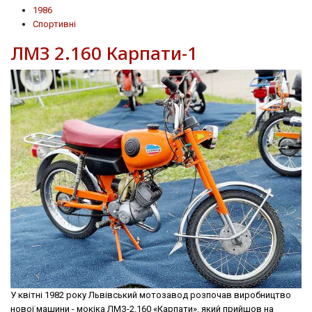
1986
Спортивні
ЛМЗ 2.160 Карпати-1
У квітні 1982 року Львівський мотозавод розпочав виробництво
нової машини - мокіка ЛМЗ-2.160 «Карпати», який прийшов на