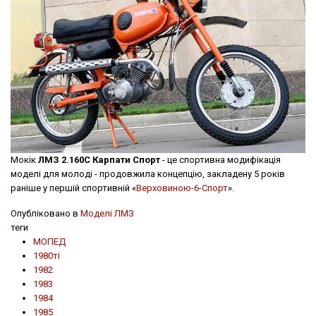
Мокік
ЛМЗ 2.160С Карпати Спорт
- це спортивна модифікація
моделі для молоді - продовжила концепцію, закладену 5 років
раніше у першій спортивній «
Верховиною-6-Спорт
».
Опубліковано в
Моделі ЛМЗ
теги
МОПЕД
1980ті
1982
1983
1984
1985