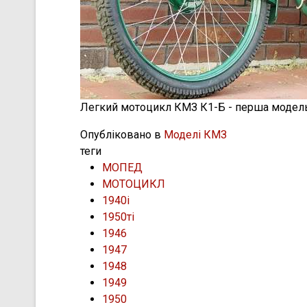
Легкий мотоцикл КМЗ К1-Б - перша модель,
Опубліковано в
Моделі КМЗ
теги
МОПЕД
МОТОЦИКЛ
1940і
1950ті
1946
1947
1948
1949
1950