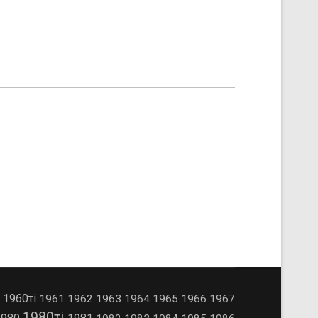
1960ті
0
1961
1962
1963
1964
1965
1966
1967
1980ті