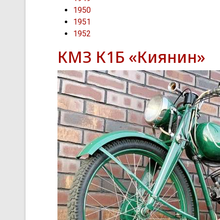
1950
1951
1952
КМЗ К1Б «Киянин»