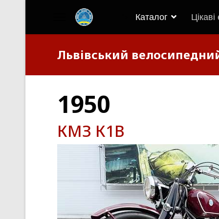
Каталог
Цікаві
">
Львівський велосипедни
1950
КМЗ К1В