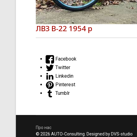
ЛВЗ В-22 1954 р
Facebook
Twitter
Linkedin
Pinterest
Tumblr
Про нас
© 2026 AUTO-Consulting. Designed by DVS-studio