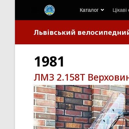
Каталог
Цікаві
">
Львівський велосипедни
1981
ЛМЗ 2.158Т Верховин