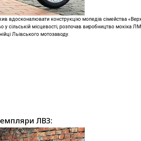
жив вдосконалювати конструкцію мопедів сімейства «Верх
во у сільській місцевості, розпочав виробництво мокіка Л
нійці Льівського мотозаводу.
земпляри ЛВЗ: