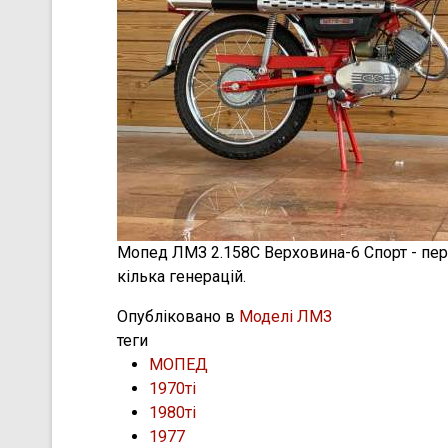
Мопед ЛМЗ 2.158С Верховина-6 Спорт - перш
кілька генерацій.
Опубліковано в
Моделі ЛМЗ
теги
МОПЕД
1970ті
1980ті
1977