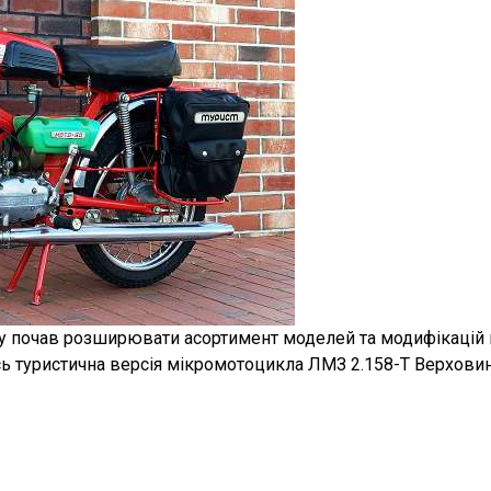
ку почав розширювати асортимент моделей та модифікацій
ась туристична версія мікромотоцикла ЛМЗ 2.158-Т Верховин