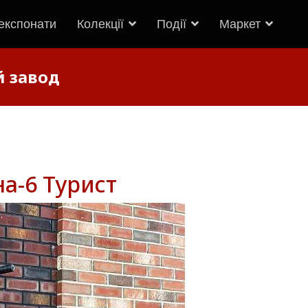
 експонати
Колекції
Події
Маркет
й завод
а-6 Турист