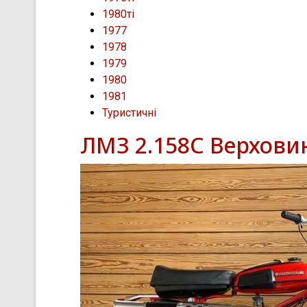
1980ті
1977
1978
1979
1980
1981
Туристичні
ЛМЗ 2.158С Верхови