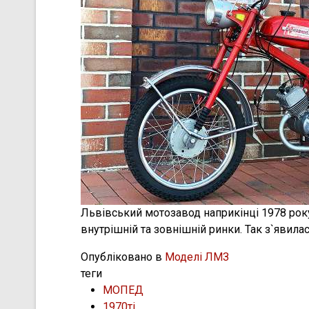
Львівський мотозавод наприкінці 1978 ро
внутрішній та зовнішній ринки. Так з`явил
Опубліковано в
Моделі ЛМЗ
теги
МОПЕД
1970ті