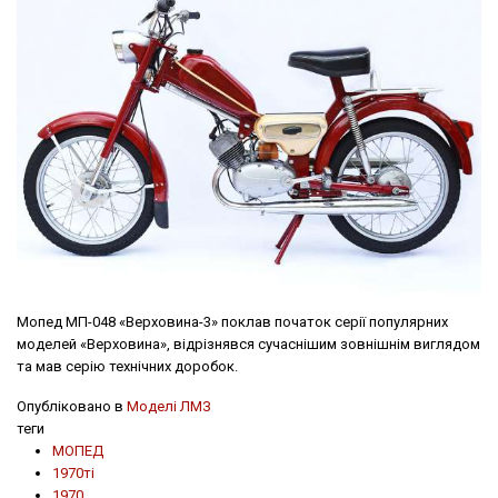
Мопед МП-048 «Верховина-3» поклав початок серії популярних
моделей «Верховина», відрізнявся сучаснішим зовнішнім виглядом
та мав серію технічних доробок.
Опубліковано в
Моделі ЛМЗ
теги
МОПЕД
1970ті
1970