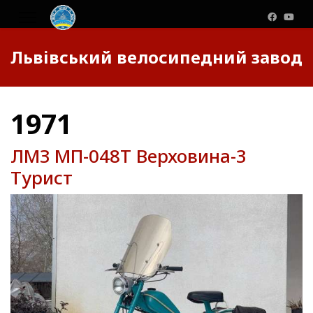
Львівський велосипедний завод
1971
ЛМЗ МП-048Т Верховина-3
Турист