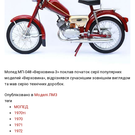
Мопед МП-048 «Верховина-3» поклав початок серії популярних
моделей «Верховина», відрізнявся сучаснішим зовнішнім виглядом
та мав серію технічних доробок.
Опубліковано в
Моделі ЛМЗ
теги
МОПЕД
1970ті
1970
1971
1972