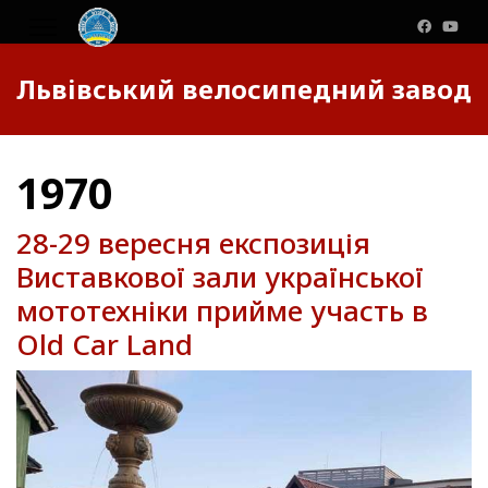
Львівський велосипедний завод
1970
28-29 вересня експозиція
Виставкової зали української
мототехніки прийме участь в
Old Car Land