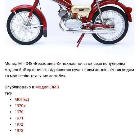
Мопед МП-048 «Верховина-3» поклав початок серії популярних
моделей «Верховина», відрізнявся сучаснішим зовнішнім виглядом
та мав серію технічних доробок.
Опубліковано в
Моделі ЛМЗ
теги
МОПЕД
1970ті
1970
1971
1972
1973