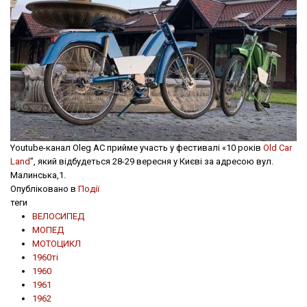
Youtube-канал Oleg AC прийме участь у фестивалі «10 років
Old Car
Land
”, який відбудеться 28-29 вересня у Києві за адресою вул.
Малинська,1.
Опубліковано в
Події
теги
ВЕЛОСИПЕД
МОПЕД
МОТОЦИКЛ
1960ті
1960
1961
1962