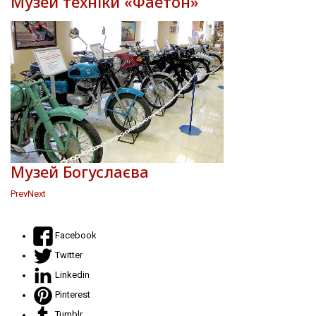
Музей техніки «Фаетон»
Музей Богуслаєва
Prev
Next
Facebook
Twitter
Linkedin
Pinterest
Tumblr