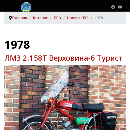
Головна
Каталог
ЛВЗ
Новини ЛВЗ
1978
1978
ЛМЗ 2.158Т Верховина-6 Турист