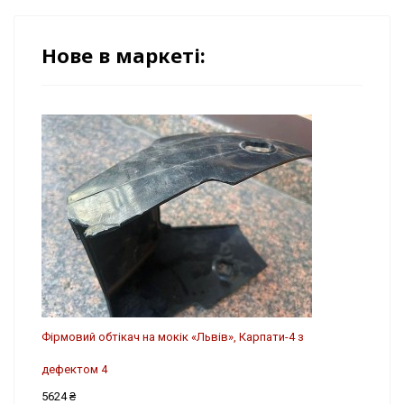
Нове в маркеті:
Фірмовий обтікач на мокік «Львів», Карпати-4 з
дефектом 4
5624 ₴