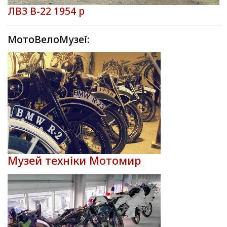
ЛВЗ В-22 1954 р
МотоВелоМузеї:
Музей техніки Мотомир