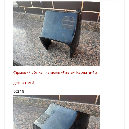
Фірмовий обтікач на мокік «Львів», Карпати-4 з
дефектом 3
5624 ₴