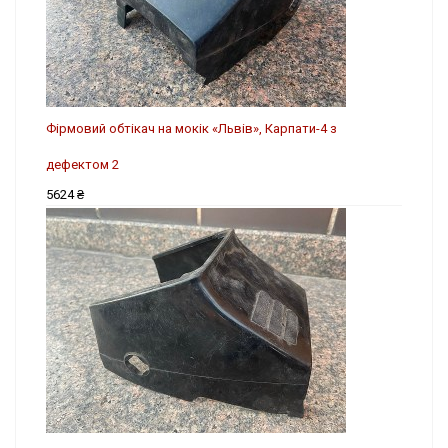
Фірмовий обтікач на мокік «Львів», Карпати-4 з
дефектом 2
5624 ₴