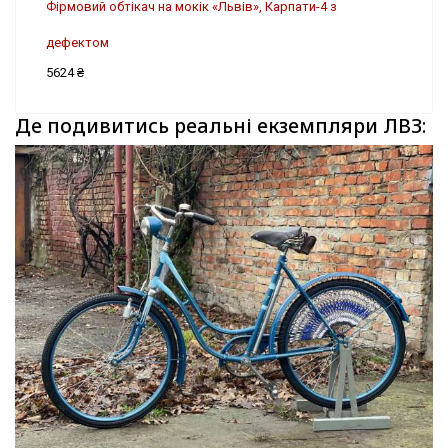
Фірмовий обтікач на мокік «Львів», Карпати-4 з
дефектом
5624 ₴
Де подивитись реальні екземпляри ЛВЗ: