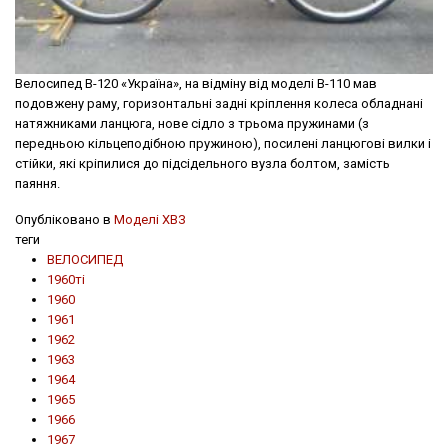
Велосипед В-120 «Україна», на відміну від моделі В-110 мав
подовжену раму, горизонтальні задні крiплення колеса обладнані
натяжниками ланцюга, нове сідло з трьома пружинами (з
передньою кільцеподібною пружиною), посилені ланцюгові вилки і
стійки, які кріпилися до підсідельного вузла болтом, замість
паяння.
Опубліковано в
Моделі ХВЗ
теги
ВЕЛОСИПЕД
1960ті
1960
1961
1962
1963
1964
1965
1966
1967