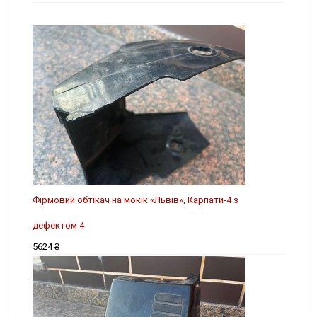
Фірмовий обтікач на мокік «Львів», Карпати-4 з
дефектом 4
5624 ₴