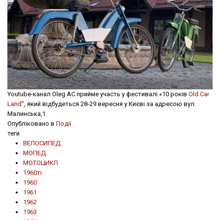
Youtube-канал Oleg AC прийме участь у фестивалі «10 років
Old Car
Land
”, який відбудеться 28-29 вересня у Києві за адресою вул.
Малинська,1.
Опубліковано в
Події
теги
ВЕЛОСИПЕД
МОПЕД
МОТОЦИКЛ
1960ті
1960
1961
1962
1963