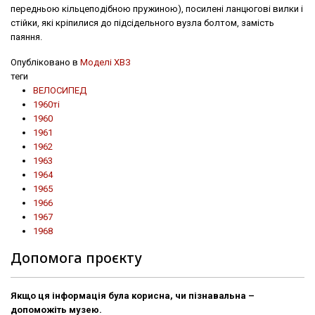
передньою кільцеподібною пружиною), посилені ланцюгові вилки і
стійки, які кріпилися до підсідельного вузла болтом, замість
паяння.
Опубліковано в
Моделі ХВЗ
теги
ВЕЛОСИПЕД
1960ті
1960
1961
1962
1963
1964
1965
1966
1967
1968
Допомога проєкту
Якщо ця інформація була корисна, чи пізнавальна –
допоможіть музею.