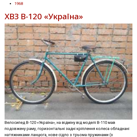
1968
ХВЗ В-120 «Україна»
Велосипед В-120 «Україна», на відміну від моделі В-110 мав
подовжену раму, горизонтальні задні крiплення колеса обладнані
натяжниками ланцюга, нове сідло з трьома пружинами (з