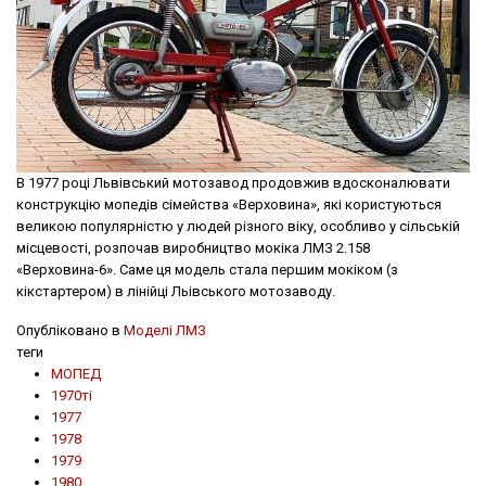
В 1977 році Львівський мотозавод продовжив вдосконалювати
конструкцію мопедів сімейства «Верховина», які користуються
великою популярністю у людей різного віку, особливо у сільській
місцевості, розпочав виробництво мокіка ЛМЗ 2.158
«Верховина-6». Саме ця модель стала першим мокіком (з
кікстартером) в лінійці Льівського мотозаводу.
Опубліковано в
Моделі ЛМЗ
теги
МОПЕД
1970ті
1977
1978
1979
1980