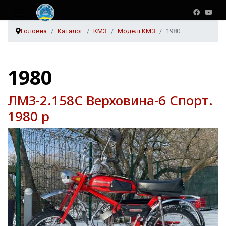
Головна
Каталог
КМЗ
Моделі КМЗ
1980
1980
ЛМЗ-2.158С Верховина-6 Спорт.
1980 р