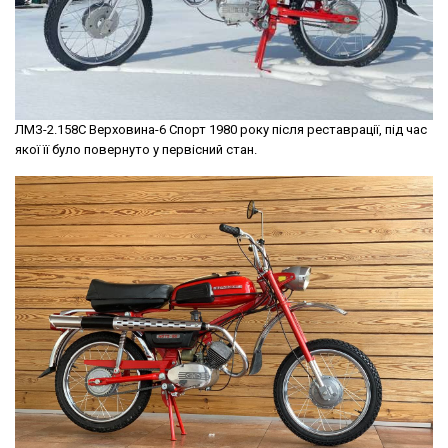
ЛМЗ-2.158С Верховина-6 Спорт 1980 року після реставрації, під час
якої її було повернуто у первісний стан.