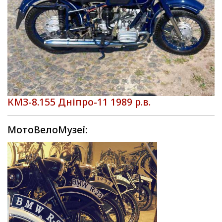
КМЗ-8.155 Дніпро-11 1989 р.в.
МотоВелоМузеї: