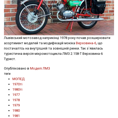
Львівський мотозавод наприкінці 1978 року почав розширювати
асортимент моделей та модифікацій мокіка
Верховина-6
, що
постачалтсь на внутрішній та зовнішній ринки. Так з`явилась
туристична версія мікромотоцикла ЛМЗ 2.158-Т Верховина-6
Турист.
Опубліковано в
Моделі ЛМЗ
теги
МОПЕД
1970ті
1980ті
1977
1978
1979
1980
1981