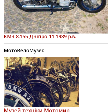
КМЗ-8.155 Дніпро-11 1989 р.в.
МотоВелоМузеї:
Музей техніки Мотомир