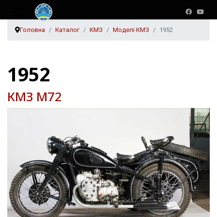
Головна
Каталог
КМЗ
Моделі КМЗ
1952
1952
КМЗ М72