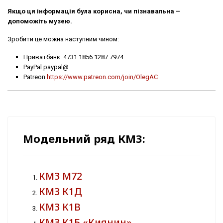
Якщо ця інформація була корисна, чи пізнавальна –
допоможіть музею.
Зробити це можна наступним чином:
Приватбанк: 4731 1856 1287 7974
PayPal paypal@
Patreon
https://www.patreon.com/join/OlegAC
Модельний ряд КМЗ:
КМЗ М72
КМЗ К1Д
КМЗ К1В
КМЗ К1Б «Киянин»