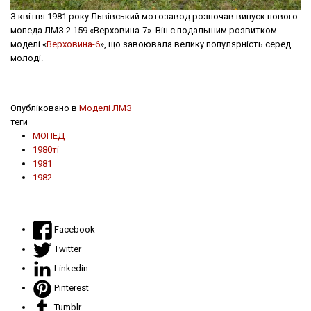
З квітня 1981 року Львівський мотозавод розпочав випуск нового
мопеда ЛМЗ 2.159 «Верховина-7». Він є подальшим розвитком
моделі «
Верховина-6
», що завоювала велику популярність серед
молоді.
Опубліковано в
Моделі ЛМЗ
теги
МОПЕД
1980ті
1981
1982
Facebook
Twitter
Linkedin
Pinterest
Tumblr