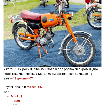
У квітні 1982 року Львівський мотозавод розпочав виробництво
нової машини - мокіка ЛМЗ-2.160 «Карпати», який прийшов на
заміну
"Верховині-7"
.
Опубліковано в
Моделі ЛМЗ
теги
МОПЕД
1980ті