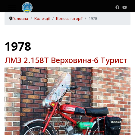
Головна
Колекції
Колеса історії
1978
1978
ЛМЗ 2.158Т Верховина-6 Турист