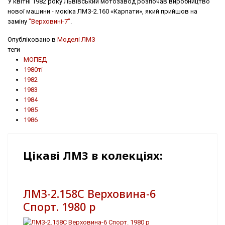
У квітні 1982 року Львівський мотозавод розпочав виробництво
нової машини - мокіка ЛМЗ-2.160 «Карпати», який прийшов на
заміну
"Верховині-7"
.
Опубліковано в
Моделі ЛМЗ
теги
МОПЕД
1980ті
1982
1983
1984
1985
1986
Цікаві ЛМЗ в колекціях:
ЛМЗ-2.158С Верховина-6
Спорт. 1980 р