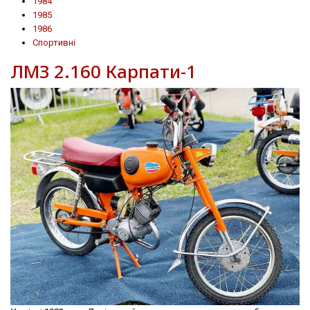
1984
1985
1986
Спортивні
ЛМЗ 2.160 Карпати-1