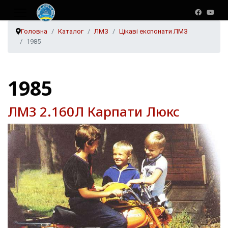
Головна
Каталог
ЛМЗ
Цікаві експонати ЛМЗ
1985
1985
ЛМЗ 2.160Л Карпати Люкс