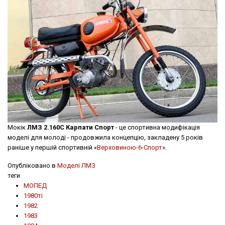
Мокік
ЛМЗ 2.160С Карпати Спорт
- це спортивна модифікація
моделі для молоді - продовжила концепцію, закладену 5 років
раніше у першій спортивній «
Верховиною-6-Спорт
».
Опубліковано в
Моделі ЛМЗ
теги
МОПЕД
1980ті
1982
1983