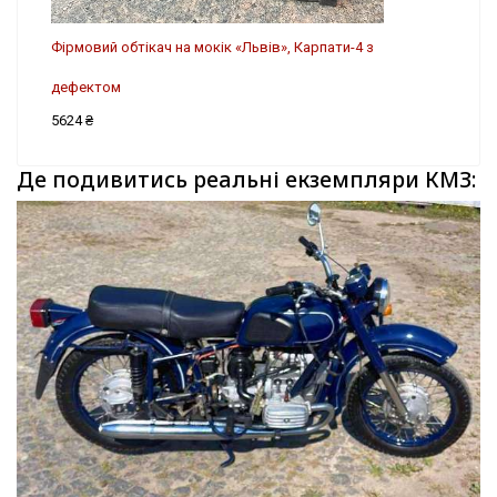
Фірмовий обтікач на мокік «Львів», Карпати-4 з
дефектом
5624 ₴
Де подивитись реальні екземпляри КМЗ: