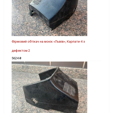
Фірмовий обтікач на мокік «Львів», Карпати-4 з
дефектом 2
5624 ₴