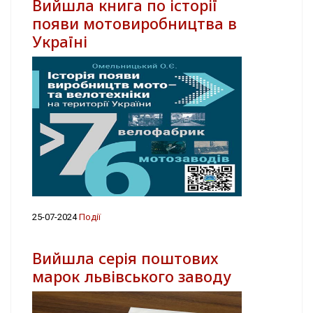
Вийшла книга по історії
появи мотовиробництва в
Україні
25-07-2024
Події
Вийшла серія поштових
марок львівського заводу