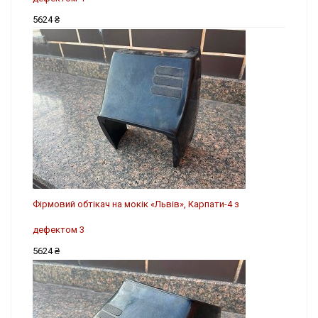
5624 ₴
Фірмовий обтікач на мокік «Львів», Карпати-4 з
дефектом 3
5624 ₴