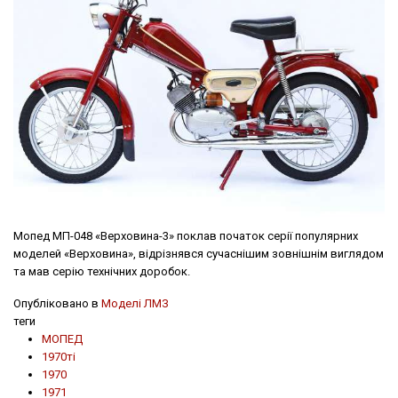
Мопед МП-048 «Верховина-3» поклав початок серії популярних
моделей «Верховина», відрізнявся сучаснішим зовнішнім виглядом
та мав серію технічних доробок.
Опубліковано в
Моделі ЛМЗ
теги
МОПЕД
1970ті
1970
1971