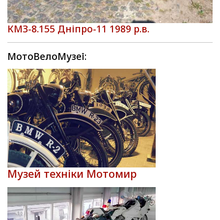
КМЗ-8.155 Дніпро-11 1989 р.в.
МотоВелоМузеї:
Музей техніки Мотомир