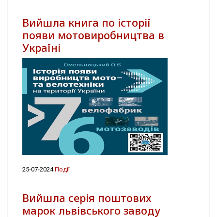
Вийшла книга по історії
появи мотовиробництва в
Україні
25-07-2024
Події
Вийшла серія поштових
марок львівського заводу