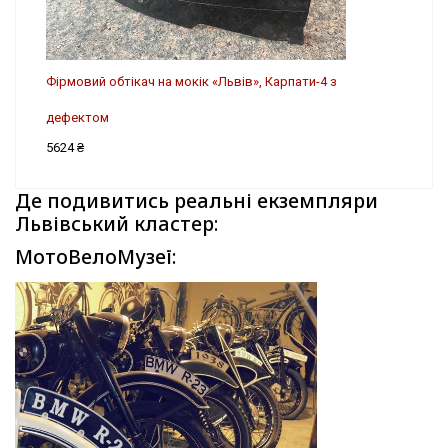
Фірмовий обтікач на мокік «Львів», Карпати-4 з
дефектом
5624 ₴
Де подивитись реальні екземпляри
Львівський кластер:
МотоВелоМузеї: