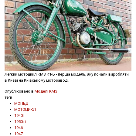
Легкий мотоцикл КМЗ К1-Б - перша модель, яку почали виробляти
в Києві на Київському мотозаводі.
Опубліковано в
Моделі КМЗ
теги
МОПЕД
МОТОЦИКЛ
1940і
1950ті
1946
1947