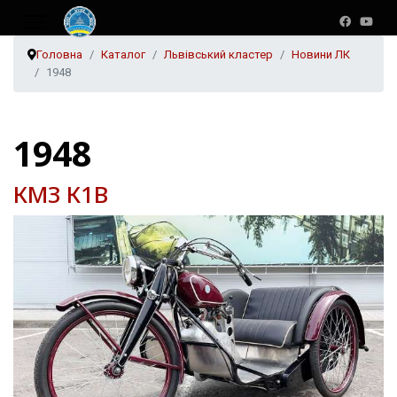
Головна
Каталог
Львівський кластер
Новини ЛК
1948
1948
КМЗ К1В