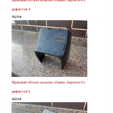
Фірмовий обтікач на мокік «Львів», Карпати-4 з
дефектом 4
5624 ₴
Фірмовий обтікач на мокік «Львів», Карпати-4 з
дефектом 3
5624 ₴