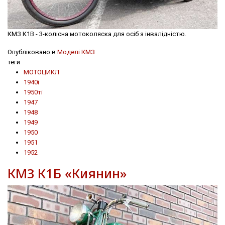
КМЗ К1В - 3-колісна мотоколяска для осіб з інвалідністю.
Опубліковано в
Моделі КМЗ
теги
МОТОЦИКЛ
1940і
1950ті
1947
1948
1949
1950
1951
1952
КМЗ К1Б «Киянин»