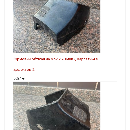
Фірмовий обтікач на мокік «Львів», Карпати-4 з
дефектом 2
5624 ₴