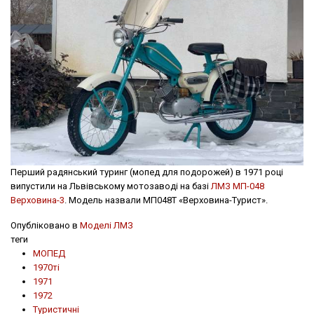
Перший радянський туринг (мопед для подорожей) в 1971 році
випустили на Львівському мотозаводі на базі
ЛМЗ МП-048
Верховина-3
. Модель назвали МП048Т «Верховина-Турист».
Опубліковано в
Моделі ЛМЗ
теги
МОПЕД
1970ті
1971
1972
Туристичні