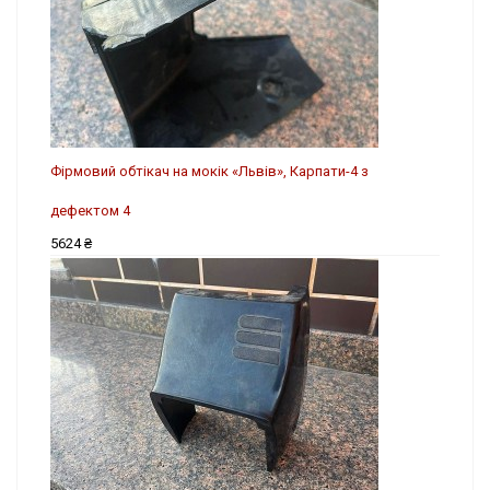
Фірмовий обтікач на мокік «Львів», Карпати-4 з
дефектом 4
5624 ₴