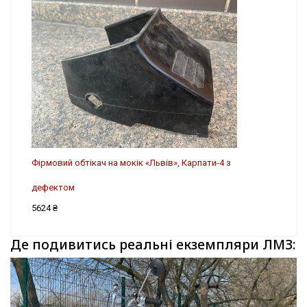
Фірмовий обтікач на мокік «Львів», Карпати-4 з
дефектом
5624 ₴
Де подивитись реальні екземпляри ЛМЗ: