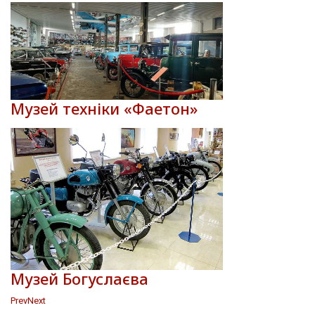
Музей техніки «Фаетон»
Музей Богуслаєва
Prev
Next