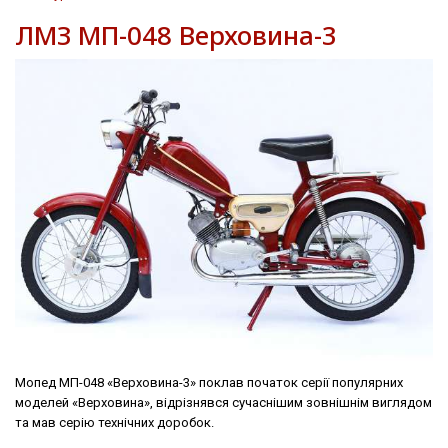
ЛМЗ МП-048 Верховина-3
Мопед МП-048 «Верховина-3» поклав початок серії популярних
моделей «Верховина», відрізнявся сучаснішим зовнішнім виглядом
та мав серію технічних доробок.