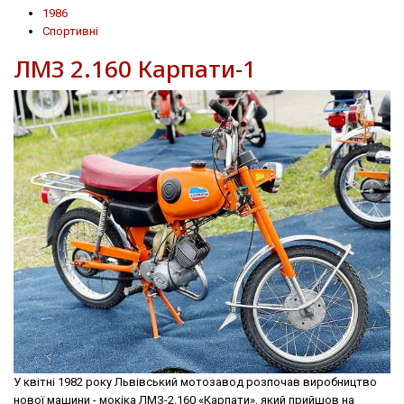
1986
Спортивні
ЛМЗ 2.160 Карпати-1
У квітні 1982 року Львівський мотозавод розпочав виробництво
нової машини - мокіка ЛМЗ-2.160 «Карпати», який прийшов на