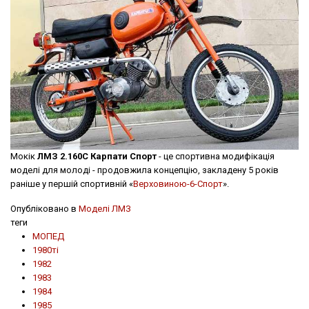
Мокік
ЛМЗ 2.160С Карпати Спорт
- це спортивна модифікація
моделі для молоді - продовжила концепцію, закладену 5 років
раніше у першій спортивній «
Верховиною-6-Спорт
».
Опубліковано в
Моделі ЛМЗ
теги
МОПЕД
1980ті
1982
1983
1984
1985