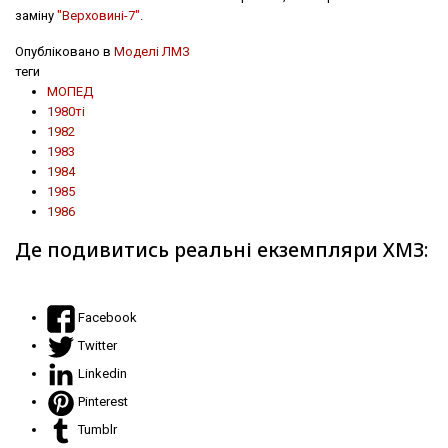
заміну
"Верховині-7"
.
Опубліковано в
Моделі ЛМЗ
теги
МОПЕД
1980ті
1982
1983
1984
1985
1986
Де подивитись реальні екземпляри ХМЗ:
Facebook
Twitter
Linkedin
Pinterest
Tumblr