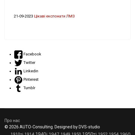
21-09-2023
Цікаві експонати ЛМЗ
Facebook
Twitter
Linkedin
Pinterest
Tumblr
Про нас
© 2026 AUTO-Consulting. Designed by DVS-studio
1950ті
1940і
1910ті
1914
1947
1949
1950
1952
1954
1960