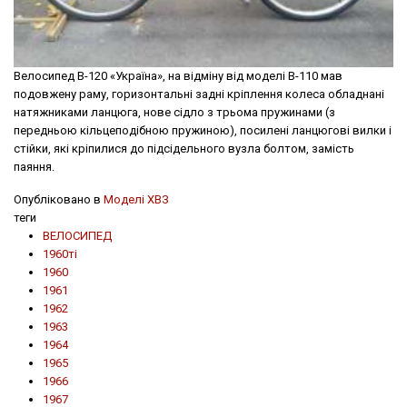
Велосипед В-120 «Україна», на відміну від моделі В-110 мав
подовжену раму, горизонтальні задні крiплення колеса обладнані
натяжниками ланцюга, нове сідло з трьома пружинами (з
передньою кільцеподібною пружиною), посилені ланцюгові вилки і
стійки, які кріпилися до підсідельного вузла болтом, замість
паяння.
Опубліковано в
Моделі ХВЗ
теги
ВЕЛОСИПЕД
1960ті
1960
1961
1962
1963
1964
1965
1966
1967