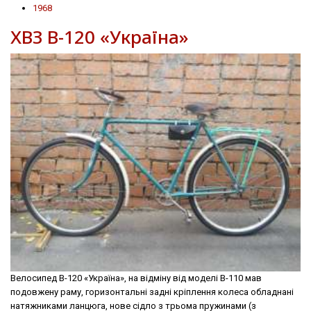
1968
ХВЗ В-120 «Україна»
Велосипед В-120 «Україна», на відміну від моделі В-110 мав
подовжену раму, горизонтальні задні крiплення колеса обладнані
натяжниками ланцюга, нове сідло з трьома пружинами (з