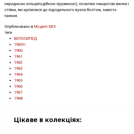
передньою кільцеподібною пружиною), посилені ланцюгові вилки і
стійки, які кріпилися до підсідельного вузла болтом, замість
паяння.
Опубліковано в
Моделі ХВЗ
теги
ВЕЛОСИПЕД
1960ті
1960
1961
1962
1963
1964
1965
1966
1967
1968
Цікаве в колекціях: