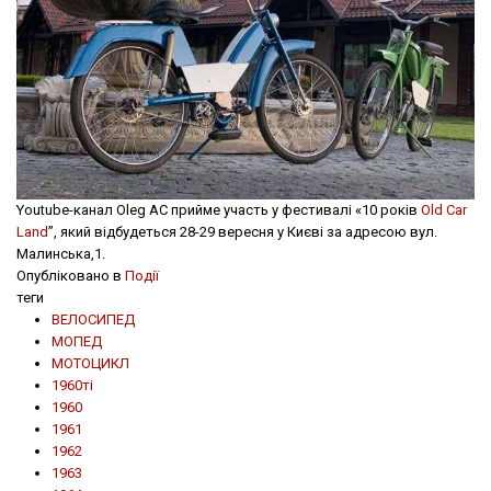
Youtube-канал Oleg AC прийме участь у фестивалі «10 років
Old Car
Land
”, який відбудеться 28-29 вересня у Києві за адресою вул.
Малинська,1.
Опубліковано в
Події
теги
ВЕЛОСИПЕД
МОПЕД
МОТОЦИКЛ
1960ті
1960
1961
1962
1963