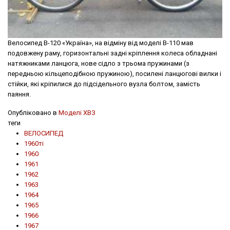
Велосипед В-120 «Україна», на відміну від моделі В-110 мав
подовжену раму, горизонтальні задні крiплення колеса обладнані
натяжниками ланцюга, нове сідло з трьома пружинами (з
передньою кільцеподібною пружиною), посилені ланцюгові вилки і
стійки, які кріпилися до підсідельного вузла болтом, замість
паяння.
Опубліковано в
Моделі ХВЗ
теги
ВЕЛОСИПЕД
1960ті
1960
1961
1962
1963
1964
1965
1966
1967