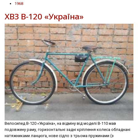
1968
ХВЗ В-120 «Україна»
Велосипед В-120 «Україна», на відміну від моделі В-110 мав
подовжену раму, горизонтальні задні крiплення колеса обладнані
натяжниками ланцюга, нове сідло з трьома пружинами (з