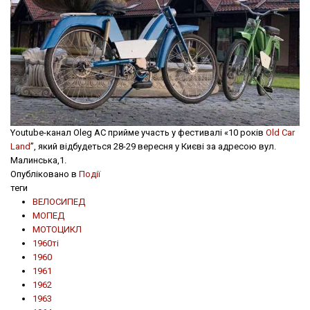
Youtube-канал Oleg AC прийме участь у фестивалі «10 років
Old Car
Land
”, який відбудеться 28-29 вересня у Києві за адресою вул.
Малинська,1.
Опубліковано в
Події
теги
ВЕЛОСИПЕД
МОПЕД
МОТОЦИКЛ
1960ті
1960
1961
1962
1963