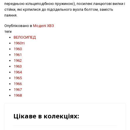
передньою кільцеподібною пружиною), посилені ланцюгові вилки і
стійки, які кріпилися до підсідельного вузла болтом, замість
паяння.
Опубліковано в
Моделі ХВЗ
теги
ВЕЛОСИПЕД
1960ті
1960
1961
1962
1963
1964
1965
1966
1967
1968
Цікаве в колекціях: