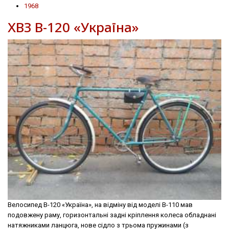
1968
ХВЗ В-120 «Україна»
Велосипед В-120 «Україна», на відміну від моделі В-110 мав
подовжену раму, горизонтальні задні крiплення колеса обладнані
натяжниками ланцюга, нове сідло з трьома пружинами (з