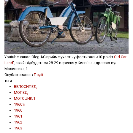
Youtube-канал Oleg AC прийме участь у фестивалі «10 років
Old Car
Land
”, який відбудеться 28-29 вересня у Києві за адресою вул.
Малинська,1.
Опубліковано в
Події
теги
ВЕЛОСИПЕД
МОПЕД
МОТОЦИКЛ
1960ті
1960
1961
1962
1963