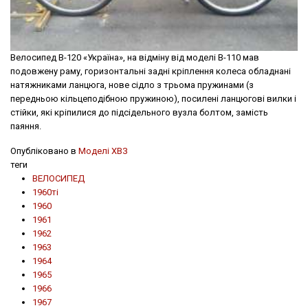
Велосипед В-120 «Україна», на відміну від моделі В-110 мав
подовжену раму, горизонтальні задні крiплення колеса обладнані
натяжниками ланцюга, нове сідло з трьома пружинами (з
передньою кільцеподібною пружиною), посилені ланцюгові вилки і
стійки, які кріпилися до підсідельного вузла болтом, замість
паяння.
Опубліковано в
Моделі ХВЗ
теги
ВЕЛОСИПЕД
1960ті
1960
1961
1962
1963
1964
1965
1966
1967