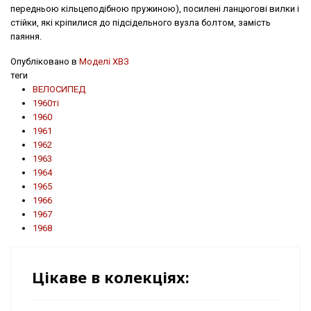
передньою кільцеподібною пружиною), посилені ланцюгові вилки і
стійки, які кріпилися до підсідельного вузла болтом, замість
паяння.
Опубліковано в
Моделі ХВЗ
теги
ВЕЛОСИПЕД
1960ті
1960
1961
1962
1963
1964
1965
1966
1967
1968
Цікаве в колекціях: