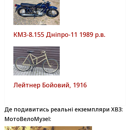
КМЗ-8.155 Дніпро-11 1989 р.в.
Лейтнер Бойовий, 1916
Де подивитись реальні екземпляри ХВЗ:
МотоВелоМузеї: