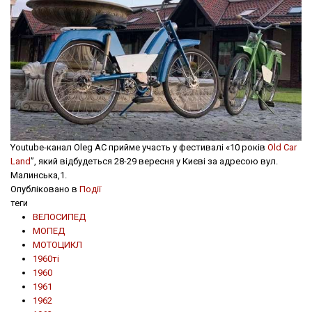
Youtube-канал Oleg AC прийме участь у фестивалі «10 років
Old Car
Land
”, який відбудеться 28-29 вересня у Києві за адресою вул.
Малинська,1.
Опубліковано в
Події
теги
ВЕЛОСИПЕД
МОПЕД
МОТОЦИКЛ
1960ті
1960
1961
1962