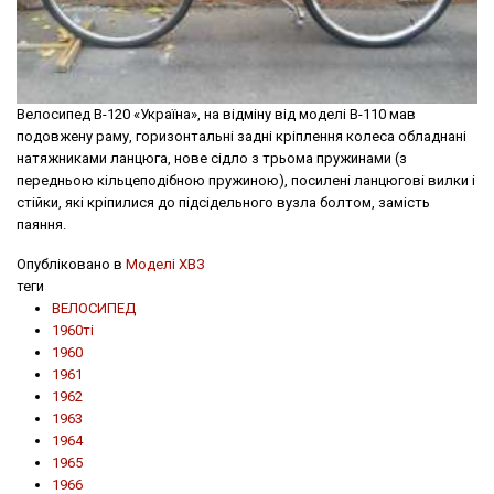
Велосипед В-120 «Україна», на відміну від моделі В-110 мав
подовжену раму, горизонтальні задні крiплення колеса обладнані
натяжниками ланцюга, нове сідло з трьома пружинами (з
передньою кільцеподібною пружиною), посилені ланцюгові вилки і
стійки, які кріпилися до підсідельного вузла болтом, замість
паяння.
Опубліковано в
Моделі ХВЗ
теги
ВЕЛОСИПЕД
1960ті
1960
1961
1962
1963
1964
1965
1966