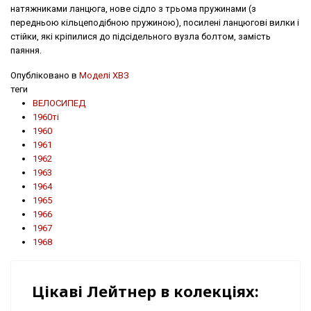
натяжниками ланцюга, нове сідло з трьома пружинами (з
передньою кільцеподібною пружиною), посилені ланцюгові вилки і
стійки, які кріпилися до підсідельного вузла болтом, замість
паяння.
Опубліковано в
Моделі ХВЗ
теги
ВЕЛОСИПЕД
1960ті
1960
1961
1962
1963
1964
1965
1966
1967
1968
Цікаві Лейтнер в колекціях: