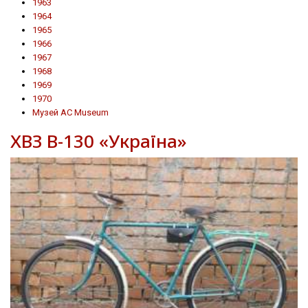
1963
1964
1965
1966
1967
1968
1969
1970
Музей AC Museum
ХВЗ В-130 «Україна»